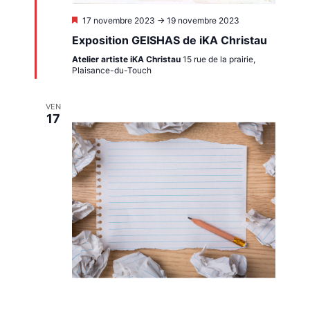
Mis
17 novembre 2023
->
19 novembre 2023
en
Exposition GEISHAS de iKA Christau
avant
Atelier artiste iKA Christau
15 rue de la prairie,
Plaisance-du-Touch
VEN
17