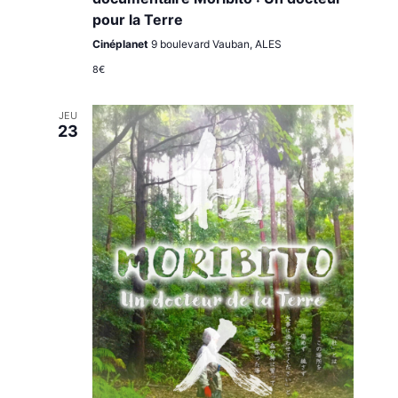
pour la Terre
Cinéplanet
9 boulevard Vauban, ALES
8€
JEU
23