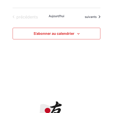
Évènements
Aujourd’hui
précédents
Évènements
suivants
S’abonner au calendrier