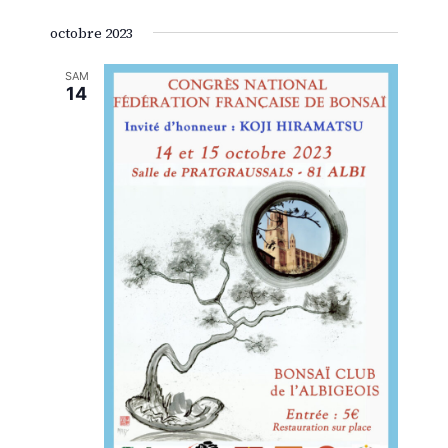
Sélectionnez
de
et
octobre 2023
une
vue
date.
SAM
navig
14
Évè
de
vues
Évène