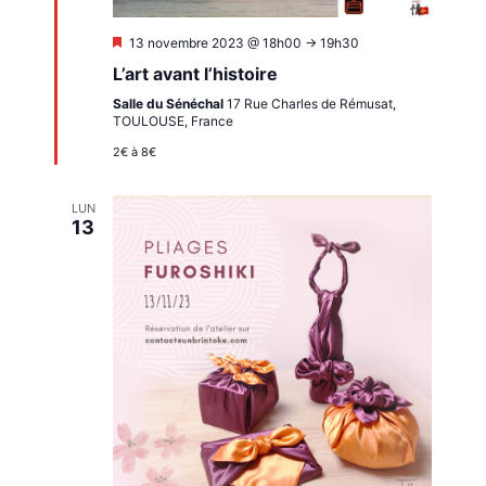
Mis
13 novembre 2023 @ 18h00
->
19h30
en
L’art avant l’histoire
avant
Salle du Sénéchal
17 Rue Charles de Rémusat,
TOULOUSE, France
2€ à 8€
LUN
13