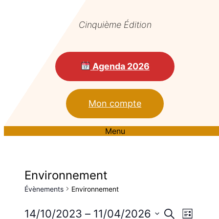
Cinquième Édition
Agenda 2026
Mon compte
Menu
Environnement
Évènements
Environnement
Reche
Nav
14/10/2023
 – 
11/04/2026
Recherche
Liste