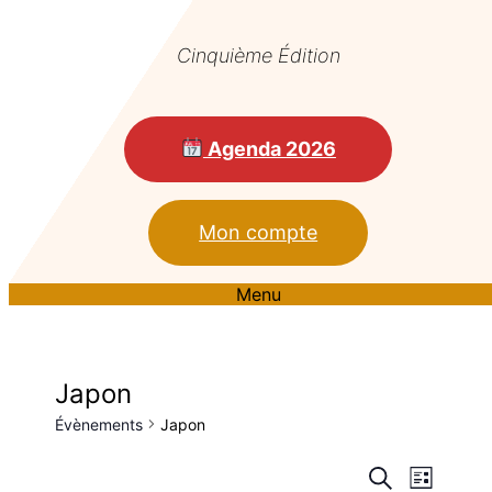
Cinquième Édition
Agenda 2026
Mon compte
Menu
Japon
Évènements
Japon
Reche
Nav
Recherche
Liste