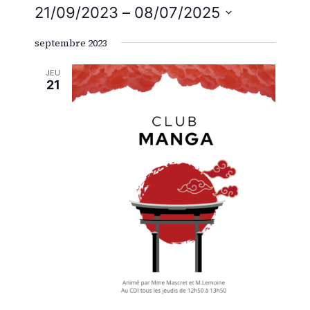
21/09/2023
 – 
08/07/2025
de
et
Sélectionnez
vue
septembre 2023
une
navig
Évè
date.
JEU
21
de
vues
Évène