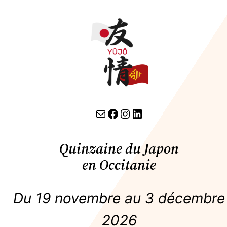
Aller
au
contenu
contact par email
lien facebook
Instagram
LinkedIn
Quinzaine du Japon
en Occitanie
Du 19 novembre au 3 décembre
2026