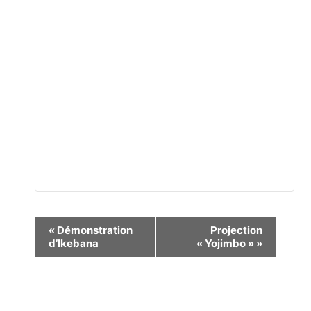
Navigation
«
Démonstration
Projection
d’Ikebana
« Yojimbo »
»
Évènement