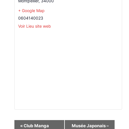
Montpellier
,
34000
+ Google Map
0604140023
Voir Lieu site web
Navigation
«
Club Manga
Musée Japonais –