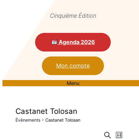
Cinquième Édition
Agenda 2026
Mon compte
Menu
Castanet Tolosan
Évènements
Castanet Tolosan
Reche
Nav
Recherche
Liste