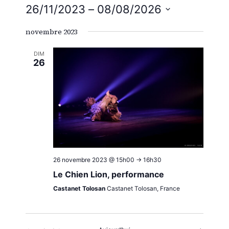
26/11/2023
 – 
08/08/2026
de
et
Sélectionnez
vue
novembre 2023
une
navig
Évè
date.
DIM
26
de
vues
Évène
26 novembre 2023 @ 15h00
->
16h30
Le Chien Lion, performance
Castanet Tolosan
Castanet Tolosan, France