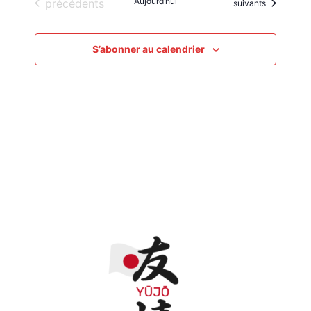
Évènements
Aujourd’hui
précédents
Évènements
suivants
S’abonner au calendrier