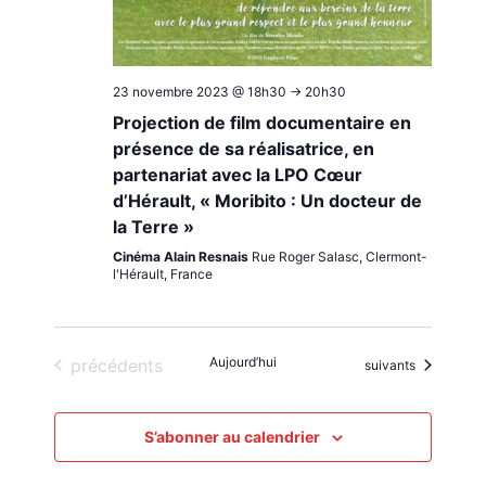
23 novembre 2023 @ 18h30
->
20h30
Projection de film documentaire en
présence de sa réalisatrice, en
partenariat avec la LPO Cœur
d’Hérault, « Moribito : Un docteur de
la Terre »
Cinéma Alain Resnais
Rue Roger Salasc, Clermont-
l'Hérault, France
Évènements
Aujourd’hui
précédents
Évènements
suivants
S’abonner au calendrier