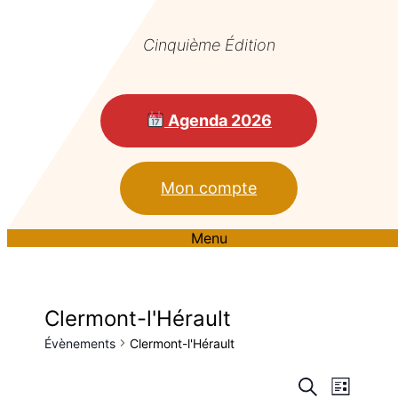
Cinquième Édition
Agenda 2026
Mon compte
Menu
Clermont-l'Hérault
Évènements
Clermont-l'Hérault
Reche
Nav
Recherche
Liste