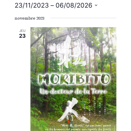
23/11/2023
 – 
06/08/2026
de
et
Sélectionnez
vue
novembre 2023
une
navig
Évè
date.
JEU
23
de
vues
Évène