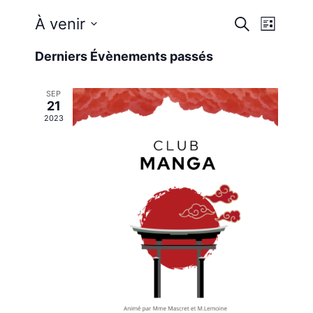
Reche
Nav
À venir
Recherche
Liste
Sélectionnez
de
et
Derniers Évènements passés
une
vue
date.
navig
SEP
Évè
21
2023
de
vues
Évène