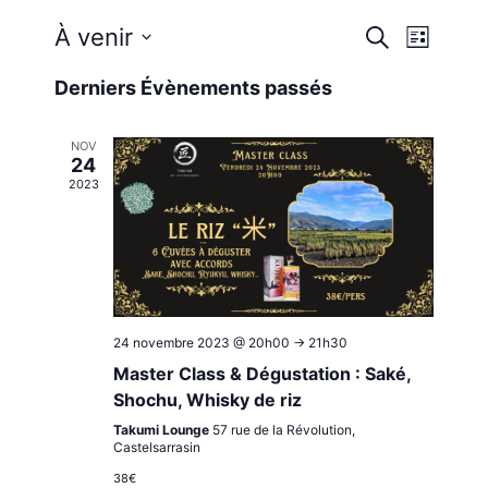
Reche
Nav
À venir
Recherche
Liste
Sélectionnez
de
et
Derniers Évènements passés
une
vue
date.
navig
NOV
Évè
24
2023
de
vues
Évène
24 novembre 2023 @ 20h00
->
21h30
Master Class & Dégustation : Saké,
Shochu, Whisky de riz
Takumi Lounge
57 rue de la Révolution,
Castelsarrasin
38€