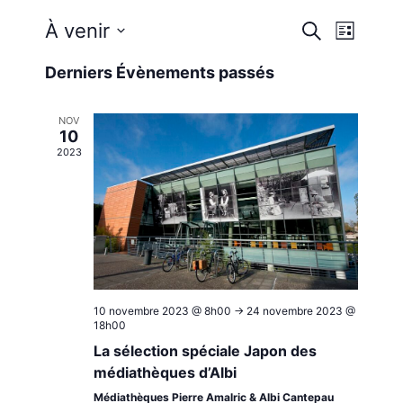
Reche
Nav
À venir
Recherche
Liste
Sélectionnez
de
et
Derniers Évènements passés
une
vue
date.
navig
NOV
Évè
10
2023
de
vues
Évène
10 novembre 2023 @ 8h00
->
24 novembre 2023 @
18h00
La sélection spéciale Japon des
médiathèques d’Albi
Médiathèques Pierre Amalric & Albi Cantepau