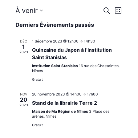
Reche
Nav
À venir
Recherche
Liste
Sélectionnez
de
et
Derniers Évènements passés
une
vue
date.
navig
1 décembre 2023 @ 12h00
->
14h30
DÉC
Évè
1
Quinzaine du Japon à l’Institution
2023
de
Saint Stanislas
Institution Saint Stanislas
16 rue des Chassaintes,
Nîmes
vues
Gratuit
Évène
20 novembre 2023 @ 14h00
->
17h00
NOV
20
Stand de la librairie Terre 2
2023
Maison de Ma Région de Nîmes
3 Place des
arènes, Nîmes
Gratuit