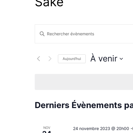
Sake
Recherche
Saisir
mot-
et
clé.
À venir
Rechercher
Aujourd’hui
navigation
Évènements
Sélectionnez
par
une
de
mot-
date.
clé.
vues
Derniers Évènements p
Évènements
NOV
24 novembre 2023 @ 20h00
-