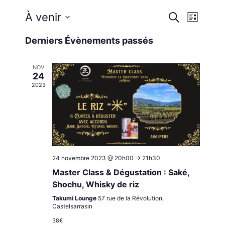
Reche
Nav
À venir
Recherche
Liste
Sélectionnez
de
et
Derniers Évènements passés
une
vue
date.
navig
NOV
Évè
24
2023
de
vues
Évène
24 novembre 2023 @ 20h00
->
21h30
Master Class & Dégustation : Saké,
Shochu, Whisky de riz
Takumi Lounge
57 rue de la Révolution,
Castelsarrasin
38€