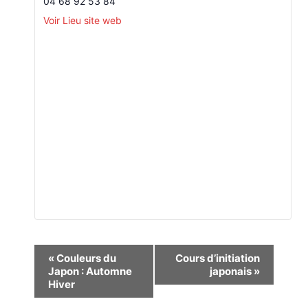
04 68 92 53 84
Voir Lieu site web
Navigation
«
Couleurs du
Cours d’initiation
Japon : Automne
japonais
»
Évènement
Hiver