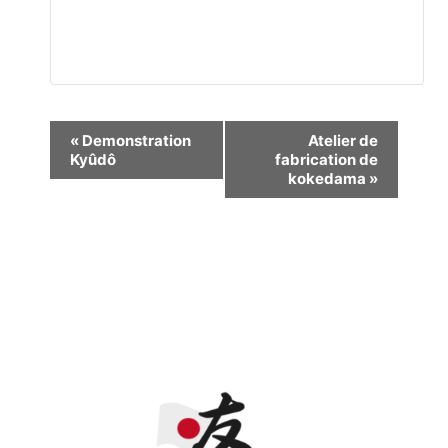
Navigation
«
Demonstration
Atelier de
Kyûdô
fabrication de
Évènement
kokedama
»