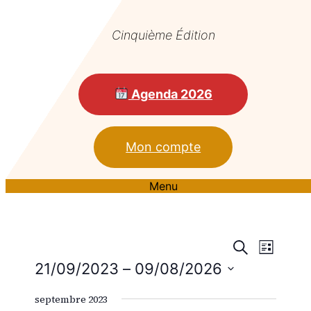
Cinquième Édition
Agenda 2026
Mon compte
Menu
Reche
Nav
Recherche
Liste
21/09/2023
 – 
09/08/2026
de
et
Sélectionnez
vue
septembre 2023
une