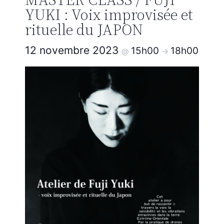
YUKI : Voix improvisée et
rituelle du JAPON
12 novembre 2023
15h00
18h00
@
->