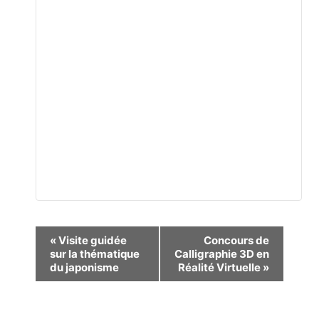
Navigation
«
Visite guidée
Concours de
sur la thématique
Calligraphie 3D en
Évènement
du japonisme
Réalité Virtuelle
»