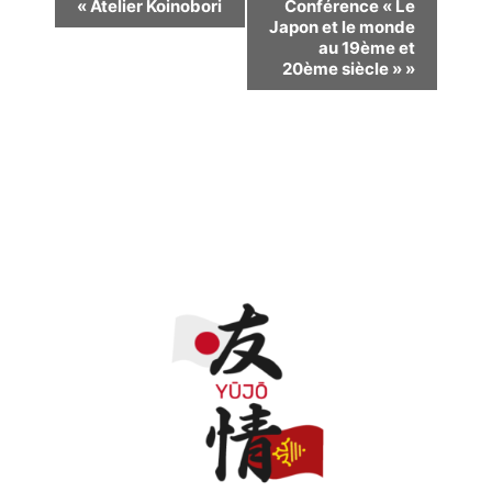
Navigation
«
Atelier Koinobori
Conférence « Le
Japon et le monde
Évènement
au 19ème et
20ème siècle »
»