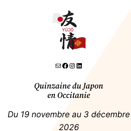
Aller
au
contenu
contact par email
lien facebook
Instagram
LinkedIn
Quinzaine du Japon
en Occitanie
Du 19 novembre au 3 décembre
2026