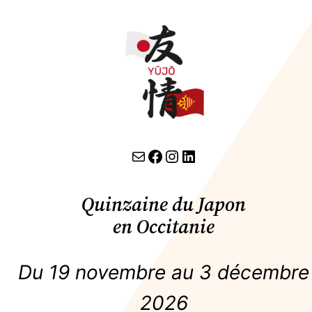
Aller
au
contenu
contact par email
lien facebook
Instagram
LinkedIn
Quinzaine du Japon
en Occitanie
Du 19 novembre au 3 décembre
2026