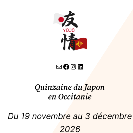
Aller
au
contenu
contact par email
lien facebook
Instagram
LinkedIn
Quinzaine du Japon
en Occitanie
Du 19 novembre au 3 décembre
2026