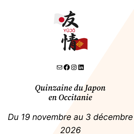
Aller
au
contenu
contact par email
lien facebook
Instagram
LinkedIn
Quinzaine du Japon
en Occitanie
Du 19 novembre au 3 décembre
2026