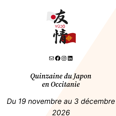
Aller
au
contenu
contact par email
lien facebook
Instagram
LinkedIn
Quinzaine du Japon
en Occitanie
Du 19 novembre au 3 décembre
2026