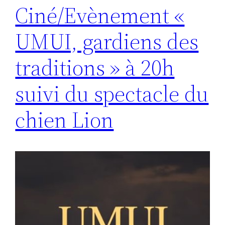
Ciné/Evènement «
UMUI, gardiens des
traditions » à 20h
suivi du spectacle du
chien Lion