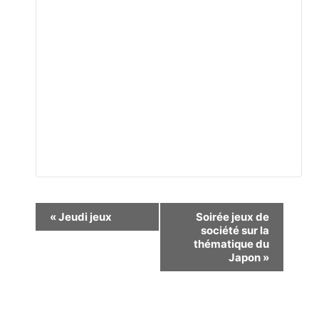
Navigation
«
Jeudi jeux
Soirée jeux de
société sur la
Évènement
thématique du
Japon
»