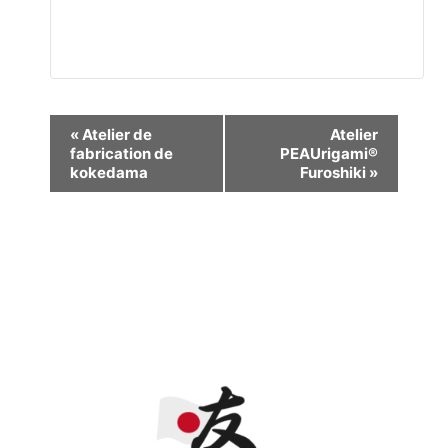
Navigation
«
Atelier de
Atelier
fabrication de
PEAUrigami®
Évènement
kokedama
Furoshiki
»