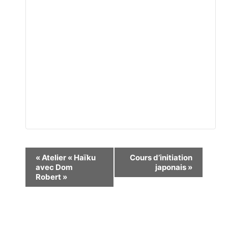
Navigation
«
Atelier « Haïku
Cours d’initiation
avec Dom
japonais
»
Évènement
Robert »