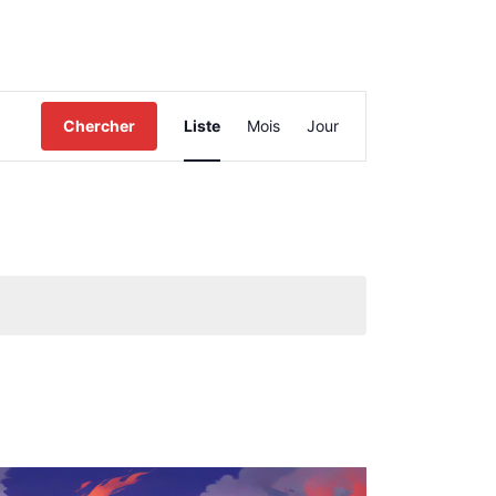
Navigation
Chercher
Liste
Mois
Jour
de
vues
Évènement