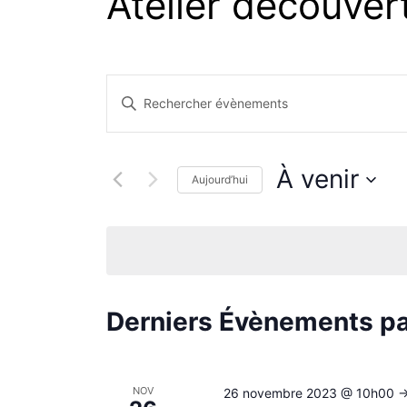
Atelier découvert
Recherche
Saisir
mot-
et
clé.
À venir
Rechercher
Aujourd’hui
navigation
Évènements
Sélectionnez
par
une
de
mot-
date.
clé.
vues
Derniers Évènements p
Évènements
NOV
26 novembre 2023 @ 10h00
-