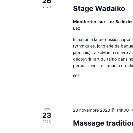
26
Stage Wadaiko
2023
Montferrier-sur-Lez Salle de
Lez
Initiation à la percussion japo
rythmiques, jonglerie de bague
japonais) TaikoMama œuvre à M
découvrir l’art du taïko dans n
percussionnistes pour la créati
60€
NOV
23 novembre 2023 @ 14h00
-
23
Massage traditio
2023