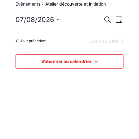
Évènements
Atelier découverte et initiation
Reche
Nav
07/08/2026
Recherche
Jour
Sélectionnez
de
et
une
Jour suivant
Jour précédent
vue
date.
navig
Évè
S’abonner au calendrier
de
vues
Évène