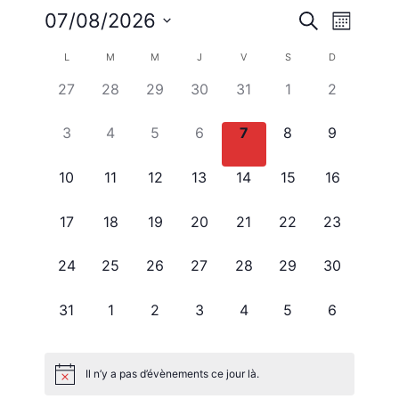
Reche
Nav
07/08/2026
Recherche
Mois
Sélectionnez
de
Calendrier
et
L
M
M
J
V
S
D
une
vue
0
0
0
0
0
0
0
27
28
29
30
31
1
2
date.
de
navig
évènement,
évènement,
évènement,
évènement,
évènement,
évènement,
évènement
Évè
0
0
0
0
0
0
0
3
4
5
6
7
8
9
Évènements
de
évènement,
évènement,
évènement,
évènement,
évènement,
évènement,
évènement
0
0
0
0
0
0
0
10
11
12
13
14
15
16
vues
évènement,
évènement,
évènement,
évènement,
évènement,
évènement,
évènement
0
0
0
0
0
0
0
17
18
19
20
21
22
23
évènement,
évènement,
évènement,
évènement,
évènement,
évènement,
évènement
Évène
0
0
0
0
0
0
0
24
25
26
27
28
29
30
évènement,
évènement,
évènement,
évènement,
évènement,
évènement,
évènement
0
0
0
0
0
0
0
31
1
2
3
4
5
6
évènement,
évènement,
évènement,
évènement,
évènement,
évènement,
évènement
Il n’y a pas d’évènements ce jour là.