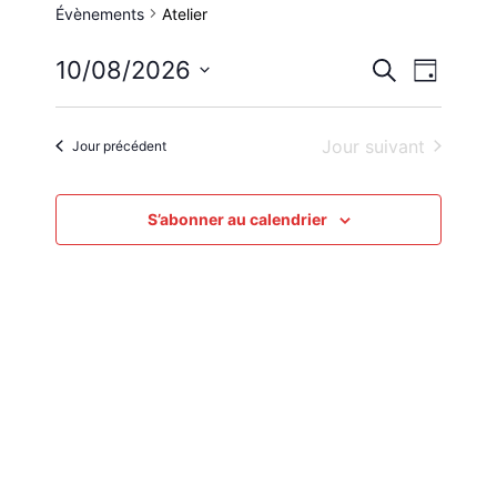
Évènements
Atelier
Reche
Nav
10/08/2026
Recherche
Jour
Sélectionnez
de
et
une
Jour suivant
Jour précédent
vue
date.
navig
Évè
S’abonner au calendrier
de
vues
Évène