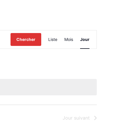
Navigation
Chercher
Liste
Mois
Jour
de
vues
Évènement
Jour suivant