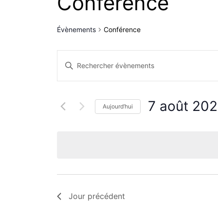
Conférence
Évènements
Conférence
Recherche
Saisir
mot-
et
clé.
7 août 20
Rechercher
Aujourd’hui
navigation
Évènements
Sélectionnez
par
une
de
mot-
date.
clé.
vues
Jour précédent
Évènements