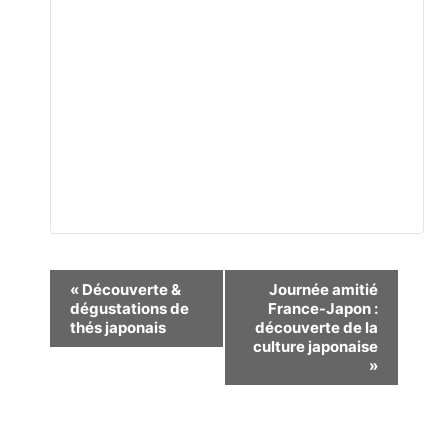
Navigation
«
Découverte &
Journée amitié
dégustations de
France-Japon :
Évènement
thés japonais
découverte de la
culture japonaise
»