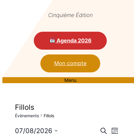
Cinquième Édition
Agenda 2026
Mon compte
Menu
Fillols
Évènements
Fillols
Reche
Nav
07/08/2026
Recherche
Mois