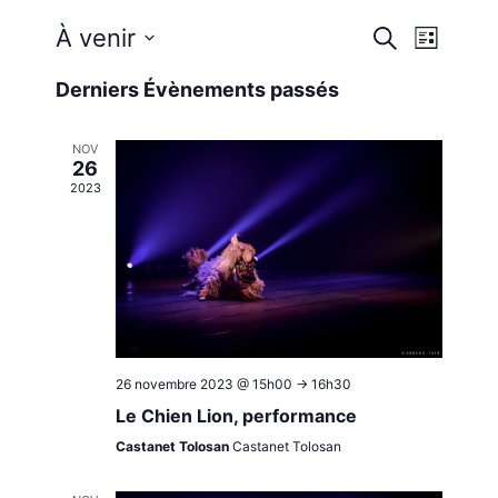
Reche
Nav
À venir
Recherche
Liste
Sélectionnez
de
et
Derniers Évènements passés
une
vue
date.
navig
NOV
Évè
26
2023
de
vues
Évène
26 novembre 2023 @ 15h00
->
16h30
Le Chien Lion, performance
Castanet Tolosan
Castanet Tolosan