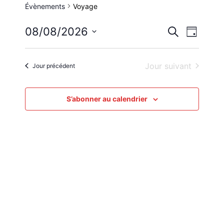
Évènements
Voyage
Reche
Nav
08/08/2026
Recherche
Jour
Sélectionnez
de
et
une
Jour suivant
Jour précédent
vue
date.
navig
Évè
S’abonner au calendrier
de
vues
Évène