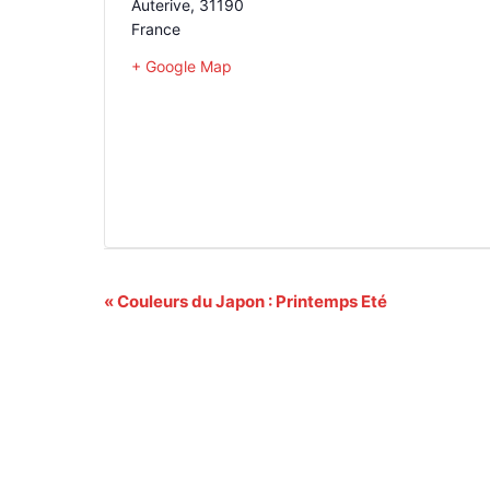
Auterive
,
31190
France
+ Google Map
Navigation
«
Couleurs du Japon : Printemps Eté
Évènement