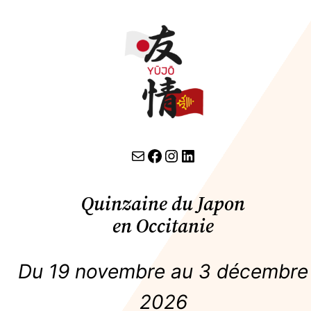
Aller
au
contenu
contact par email
lien facebook
Instagram
LinkedIn
Quinzaine du Japon
en Occitanie
Du 19 novembre au 3 décembre
2026