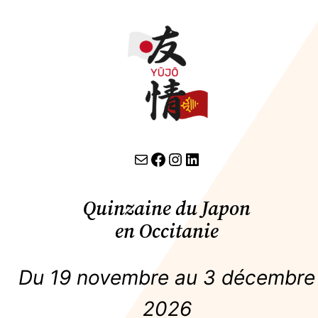
Aller
au
contenu
contact par email
lien facebook
Instagram
LinkedIn
Quinzaine du Japon
en Occitanie
Du 19 novembre au 3 décembre
2026