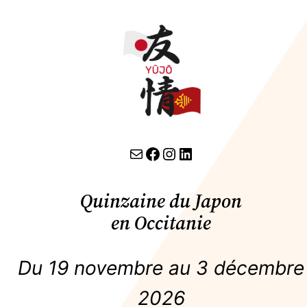
Aller
au
contenu
contact par email
lien facebook
Instagram
LinkedIn
Quinzaine du Japon
en Occitanie
Du 19 novembre au 3 décembre
2026